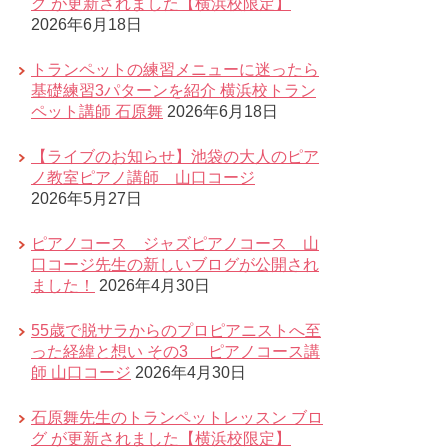
グ が更新されました【横浜校限定】
2026年6月18日
トランペットの練習メニューに迷ったら
基礎練習3パターンを紹介 横浜校トラン
ペット講師 石原舞
2026年6月18日
【ライブのお知らせ】池袋の大人のピア
ノ教室ピアノ講師 山口コージ
2026年5月27日
ピアノコース ジャズピアノコース 山
口コージ先生の新しいブログが公開され
ました！
2026年4月30日
55歳で脱サラからのプロピアニストへ至
った経緯と想い その3 ピアノコース講
師 山口コージ
2026年4月30日
石原舞先生のトランペットレッスン ブロ
グ が更新されました【横浜校限定】