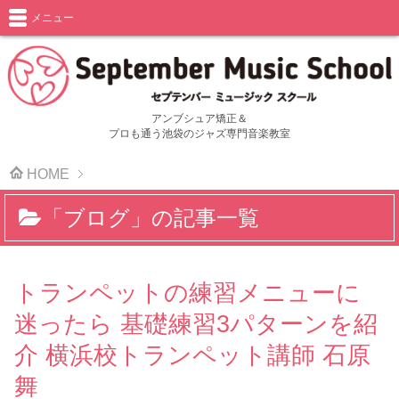
メニュー
アンブシュア矯正＆
プロも通う池袋のジャズ専門音楽教室
HOME
「ブログ」の記事一覧
トランペットの練習メニューに
迷ったら 基礎練習3パターンを紹
介 横浜校トランペット講師 石原
舞