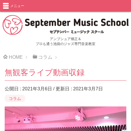
メニュー
アンブシュア矯正＆
プロも通う池袋のジャズ専門音楽教室
HOME
コラム
無観客ライブ動画収録
公開日 :
2021年3月6日
/ 更新日 :
2021年3月7日
コラム