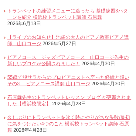
トランペットの練習メニューに迷ったら 基礎練習3パタ
ーンを紹介 横浜校トランペット講師 石原舞
2026年6月18日
【ライブのお知らせ】池袋の大人のピアノ教室ピアノ講
師 山口コージ
2026年5月27日
ピアノコース ジャズピアノコース 山口コージ先生の
新しいブログが公開されました！
2026年4月30日
55歳で脱サラからのプロピアニストへ至った経緯と想い
その3 ピアノコース講師 山口コージ
2026年4月30日
石原舞先生のトランペットレッスン ブログ が更新されま
した【横浜校限定】
2026年4月28日
久しぶりにトランペットを吹く時にやりがちな失敗/最初
に気をつけたい4つのこと 横浜校トランペット講師 石原
舞
2026年4月28日