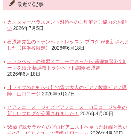
最近の記事
カスタマーハラスメント対策へのご理解とご協力のお願
い
2026年7月5日
石原舞先生のトランペットレッスン ブログ が更新されま
した【横浜校限定】
2026年6月18日
トランペットの練習メニューに迷ったら 基礎練習3パタ
ーンを紹介 横浜校トランペット講師 石原舞
2026年6月18日
【ライブのお知らせ】池袋の大人のピアノ教室ピアノ講
師 山口コージ
2026年5月27日
ピアノコース ジャズピアノコース 山口コージ先生の
新しいブログが公開されました！
2026年4月30日
55歳で脱サラからのプロピアニストへ至った経緯と想い
その3 ピアノコース講師 山口コージ
2026年4月30日